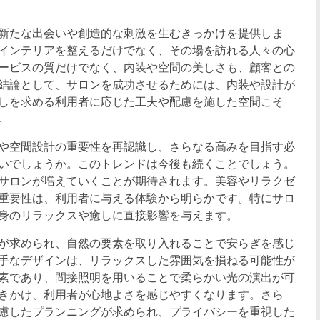
新たな出会いや創造的な刺激を生むきっかけを提供しま
インテリアを整えるだけでなく、その場を訪れる人々の心
ービスの質だけでなく、内装や空間の美しさも、顧客との
結論として、サロンを成功させるためには、内装や設計が
しを求める利用者に応じた工夫や配慮を施した空間こそ
。
や空間設計の重要性を再認識し、さらなる高みを目指す必
いでしょうか。このトレンドは今後も続くことでしょう。
サロンが増えていくことが期待されます。美容やリラクゼ
重要性は、利用者に与える体験から明らかです。特にサロ
身のリラックスや癒しに直接影響を与えます。
が求められ、自然の要素を取り入れることで安らぎを感じ
手なデザインは、リラックスした雰囲気を損ねる可能性が
素であり、間接照明を用いることで柔らかい光の演出が可
きかけ、利用者が心地よさを感じやすくなります。さら
慮したプランニングが求められ、プライバシーを重視した