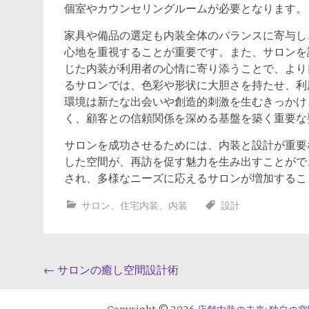
個室やカウンセリングルームが必要となります。
家具や備品の選定も内装全体のバランスに寄与し
心地を重視することが重要です。また、サロンを
じた内装が利用者の心情に寄り添うことで、より
るサロンでは、色彩や形状に大胆さを持たせ、利
環境は新たな出会いや創造的刺激を生むきっかけ
く、顧客との信頼関係を深める基盤を築く重要な
サロンを成功させるためには、内装と設計が重要
した空間が、再訪を促す魅力を生み出すことがで
され、多様なニーズに応えるサロンが増加するこ
サロン
、
住宅内装
、
内装
設計
投
←
サロンの癒し空間設計術
稿