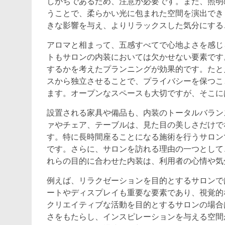
しがちであるため、注意が必要です。また、照明
うことで、柔らかい光に包まれた空間を演出でき
きな影響を与え、よりリラックスした気分にする
アロマと相まって、五感すべてで心地よさを感じ
トもサロンの内装においては欠かせない要素です
するかを考えたプランニングが効果的です。たと
スから独立させることで、プライバシーを保つこ
ます。オープンなスペースも大切ですが、そこに
設置される家具や備品も、内装のトータルバラン
ァやチェア、テーブルは、見た目の美しさだけで
す。特に長時間座ることになる施術を行うサロン
です。さらに、サロンを訪れる理由の一つとして
れらの目的に合わせた内装は、利用者の心情や気
例えば、リラクゼーションを目的とするサロンで
ートやディスプレイも重要な要素であり、視覚的
クリエイティブな活動を目的とするサロンの場合
さをもたらし、インスピレーションを与える空間