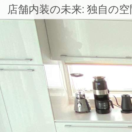
コ
店舗内装の未来: 独自の
ン
テ
ン
ツ
へ
ス
キ
ッ
プ