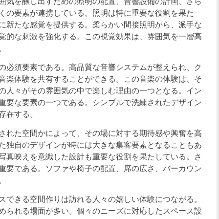
囲気を醸し出すための照明の配置、音響設備の計画、さら
くの要素が連携している。照明は特に重要な役割を果た
に新たな感覚を提供する。柔らかい間接照明から、派手な
覚的な刺激を強化する。この視覚効果は、雰囲気を一層高
。
の必須要素である。高品質な音響システムが整えられ、ク
音楽体験を共有することができる。この音楽の体験は、そ
の人々がその雰囲気の中で楽しむ理由の一つとなる。イン
重要な要素の一つである。シンプルで洗練されたデザイン
存在する。
された空間かによって、その場に対する期待感や興奮を高
た独自のデザインが時には大きな集客要素となることもあ
写真映えを意識した設計も重要な役割を果たしている。さ
重要である。ソファや椅子の配置、席の広さ、バーカウン
。
スできる空間作りは訪れる人々の嬉しい体験につながる。
められる場面が多い。個々のニーズに対応したスペース設