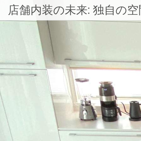
コ
店舗内装の未来: 独自の
ン
テ
ン
ツ
へ
ス
キ
ッ
プ