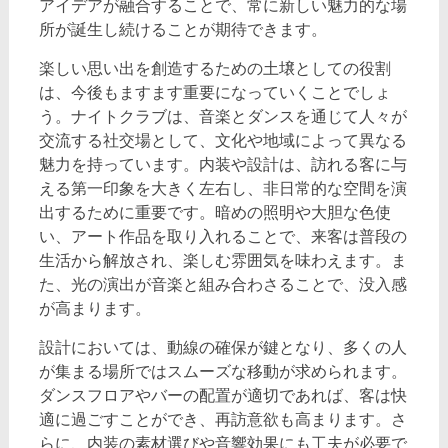
アイデアが融合することで、常に新しい魅力的な場
所が誕生し続けることが期待できます。
楽しい思い出を創造するための土壌としての役割
は、今後もますます重要になっていくことでしょ
う。ナイトクラブは、音楽とダンスを通じて人々が
交流する社交場として、文化や地域によって異なる
魅力を持っています。内装や設計は、訪れる客に与
える第一印象を大きく左右し、非日常的な空間を演
出するために重要です。暗めの照明や大胆な色使
い、アート作品を取り入れることで、来客は普段の
生活から解放され、楽しむ雰囲気を味わえます。ま
た、光の演出が音楽と組み合わさることで、没入感
が高まります。
設計においては、動線の確保が鍵となり、多くの人
が集まる場所ではスムーズな移動が求められます。
ダンスフロアやバーの配置が適切であれば、客は快
適に過ごすことができ、再訪意欲も高まります。さ
らに、内装の素材選びや音響効果にも工夫が必要で