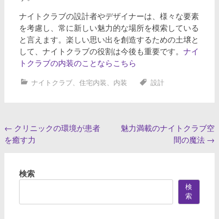
ナイトクラブの設計者やデザイナーは、様々な要素
を考慮し、常に新しい魅力的な場所を模索している
と言えます。楽しい思い出を創造するための土壌と
して、ナイトクラブの役割は今後も重要です。
ナイ
トクラブの内装のことならこちら
ナイトクラブ
、
住宅内装
、
内装
設計
投
←
クリニックの環境が患者
魅力満載のナイトクラブ空
を癒す力
間の魔法
→
稿
ナ
検索
ビ
検
ゲ
索
ー