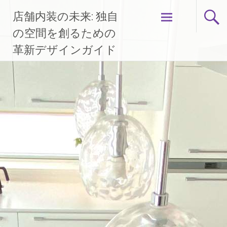
コ
店舗内装の未来: 独自
ン
テ
の空間を創るための
ン
革新デザインガイド
ツ
へ
ス
キ
ッ
プ